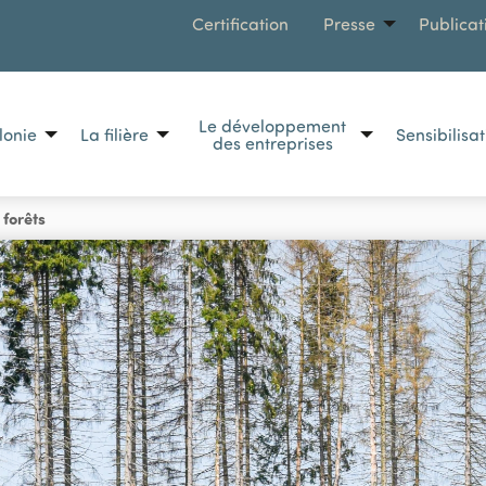
MENU
Certification
Presse
Publicat
Le développement
lonie
La filière
Sensibilisa
des entreprises
 forêts