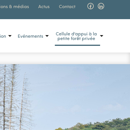
ions & médias
Actus
Contact
Facebook
Linkedin
Cellule d'appui à la
tion
Evénements
MAIN N
petite forêt privée