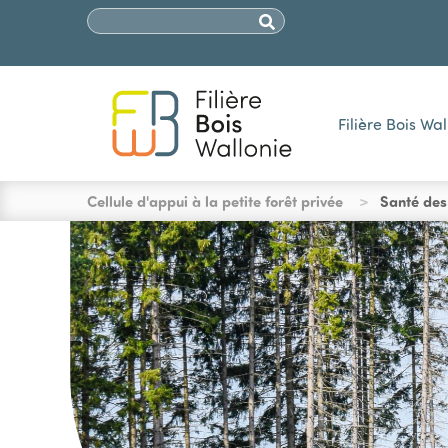
SECONDARY 
Aller au contenu principal
Chercher
Filière Bois Wal
You are here
Cellule d'appui à la petite forêt privée
Santé des