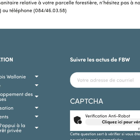
anitaire relative à votre parcelle forestière, n’hésitez pas à 
) ou téléphone (084/46.03.58)
ATION
Suivre les actus de FBW
Bois Wallonie
e
loppement des
ses
CAPTCHA
isation
Verification Anti-Robot
ents
Cliquez ici pour vér
d'appui à la
F
orêt privée
Cette question sert à vérifier si vous ê
pourriel (spam) automatisées.