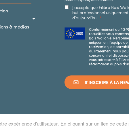
J’accepte que Filière Bois Wa
DARY MENU
ation
but professionnel uniquement 
d’aujourd’hui.
tions & médias
Conformément au RGPD en
recueillies vous concern
Bois Wallonie. Personne
uniquement l’équipe de F
rectification, de portab
du traitement. Vous po
concernant et disposez 
vous adressant à Filière
réclamation auprès d’un
S'INSCRIRE À LA NE
tre expérience d'utilisateur. En cliquant sur un lien de cet
©