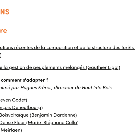
ONS
re
lutions récentes de la composition et de la structure des forêt
)
 la gestion de peuplements mélangés (Gauthier Ligot)
, comment s'adapter ?
nimé par Hugues Frères, directeur de Hout Info Bois
eeven Godet)
nçois Deneufbourg)
 Boisvoltaïque (Benjamin Dardenne)
 Dense Floor (Marie-Stéphane Colla)
 Meirlaen)