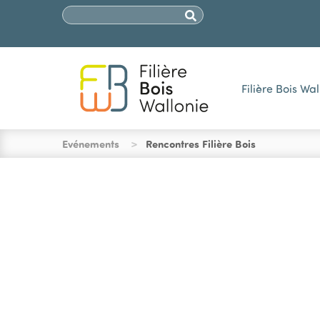
SECONDARY 
Aller au contenu principal
Chercher
Filière Bois Wal
You are here
Evénements
Rencontres Filière Bois