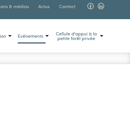
ions & médias
Actus
Contact
Facebook
Linkedin
Cellule d'appui à la
tion
Evénements
MAIN N
petite forêt privée