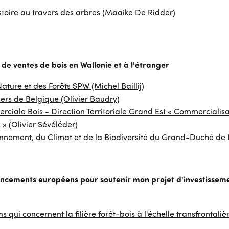
toire au travers des arbres (Maaike De Ridder)
 de ventes de bois en Wallonie et à l'étranger
ture et des Forêts SPW (Michel Baillij)
iers de Belgique (Olivier Baudry)
iale Bois - Direction Territoriale Grand Est « Commercialisat
 » (Olivier Sévéléder)
ronnement, du Climat et de la Biodiversité du Grand-Duché d
ancements européens pour soutenir mon projet d'investisseme
 qui concernent la filière forêt-bois à l'échelle transfrontali