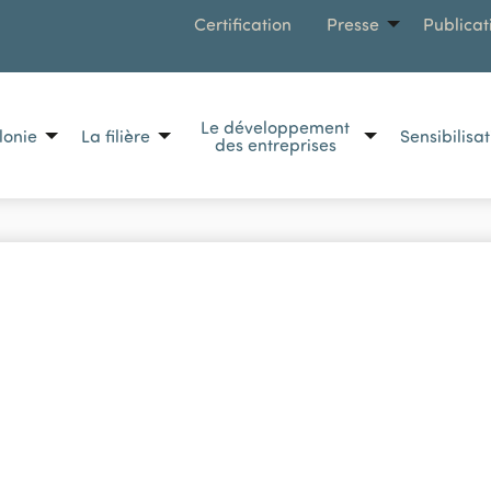
MENU
Certification
Presse
Publicat
Le développement
lonie
La filière
Sensibilisa
des entreprises