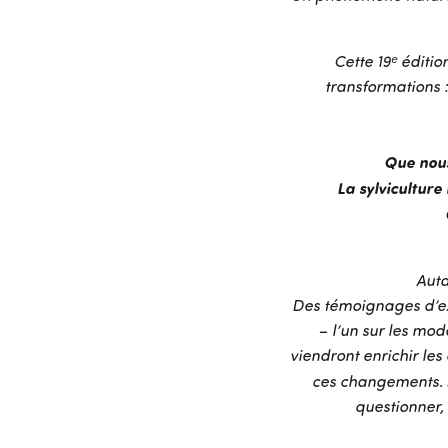
Cette 19ᵉ éditio
transformations :
Que nous
La sylvicultur
Auta
Des témoignages d’exp
– l’un sur les mo
viendront enrichir les
ces changements.
questionner, 