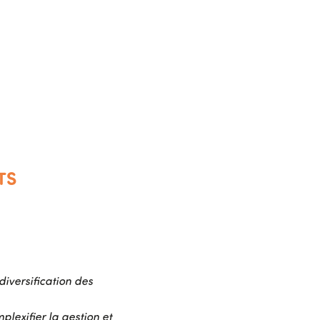
TS
iversification des
lexifier la gestion et