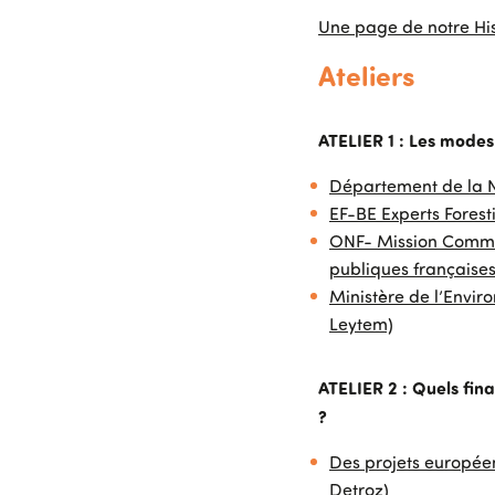
Une page de notre His
Ateliers
ATELIER 1 : Les modes
Département de la Na
EF-BE Experts Forest
ONF- Mission Commerc
publiques françaises
Ministère de l’Envi
Leytem)
ATELIER 2 : Quels fin
?
Des projets européens
Detroz)