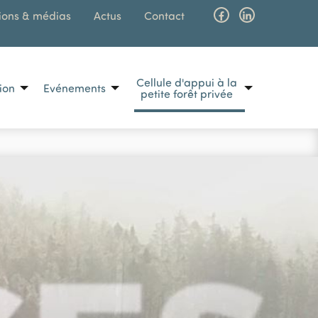
ions & médias
Actus
Contact
Facebook
Linkedin
Cellule d'appui à la
tion
Evénements
MAIN N
petite forêt privée