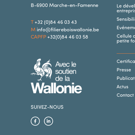
B-6900
Marche-en-Famenne
Le déve
entrepri
Sensibil
T
+32 (0)84 46 03 43
Evénem
M
info@filiereboiswallonie.be
Cellule 
CAPFP
+32(0)84 46 03 58
petite f
SECON
Certific
IMAGE
Presse
Publica
Actus
Contact
SUIVEZ-NOUS
Facebook
Linkedin