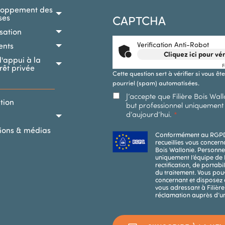
loppement des
ses
CAPTCHA
isation
Verification Anti-Robot
ents
Cliquez ici pour vér
d'appui à la
F
orêt privée
Cette question sert à vérifier si vous ê
pourriel (spam) automatisées.
J’accepte que Filière Bois Wa
DARY MENU
ation
but professionnel uniquement 
d’aujourd’hui.
tions & médias
Conformément au RGPD en
recueillies vous concern
Bois Wallonie. Personne
uniquement l’équipe de F
rectification, de portab
du traitement. Vous po
concernant et disposez 
vous adressant à Filière
réclamation auprès d’un