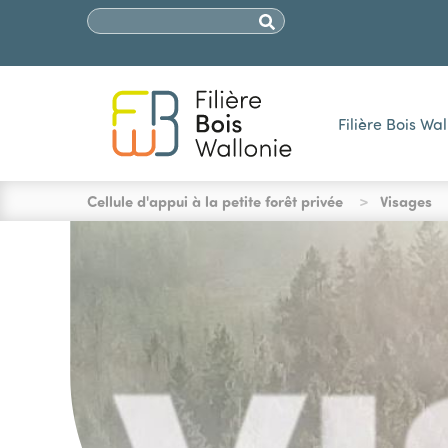
SECONDARY 
Aller au contenu principal
Chercher
Filière Bois Wal
You are here
Cellule d'appui à la petite forêt privée
Visages